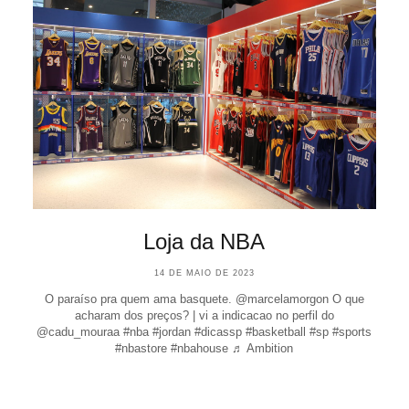
Loja da NBA
14 DE MAIO DE 2023
O paraíso pra quem ama basquete. @marcelamorgon O que
acharam dos preços? | vi a indicacao no perfil do
@cadu_mouraa #nba #jordan #dicassp #basketball #sp #sports
#nbastore #nbahouse ♬ Ambition