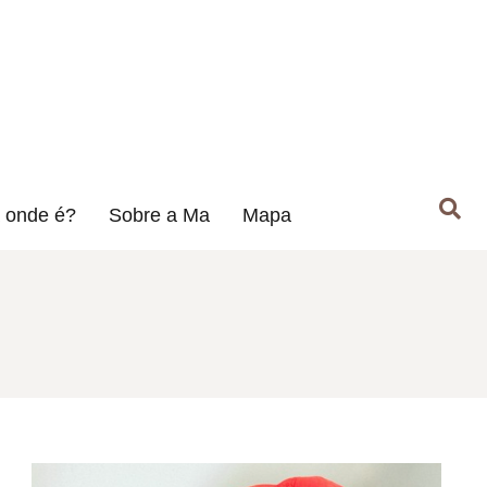
 onde é?
Sobre a Ma
Mapa